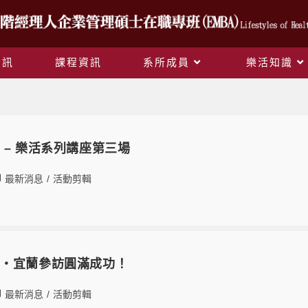
資訊
課程資訊
系所成員
樂活知識
活動剪輯
 – 樂活系列講座第三場
最新消息
/
活動剪輯
學・宜蘭參訪圓滿成功！
最新消息
/
活動剪輯