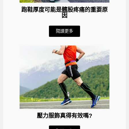
跑鞋厚度可能是髕股疼痛的重要原
因
閱讀更多
壓力服飾真得有效嗎?