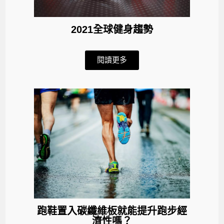
2021全球健身趨勢
閱讀更多
跑鞋置入碳纖維板就能提升跑步經
濟性嗎？