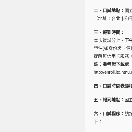
二、口試地點：
國
（地址：台北市和平
三、報到時間：
本次複試分上、下
證件(如身份證、健
提醒無信用卡服務
註：准考證下載處
http://enroll.itc.n
四、口試時間表
(
請
五、報到地點：
國
六、口試程序：
請
下：