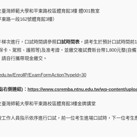
立臺灣師範大學和平東路校區體育館3樓 體001教室
東路一段162號體育館3樓）
午梯次進行，口試時間請參照
口試時間表
，請考生於預計口試時間前1
保卡、駕照、護照等)及准考證，並繳交複試費新台幣1,800元整(自備
，請自行攜帶現金繳交。
tnu.edu.tw/EnrollP/ExamFormAction?typeId=30
點右側連結
)
：
https://www.csremba.ntnu.edu.tw/wp-content/upl
立臺灣師範大學和平東路校區體育館3樓金牌講堂
按工作人員指示依序進行口試，前一位考生進場口試時，下一位考生