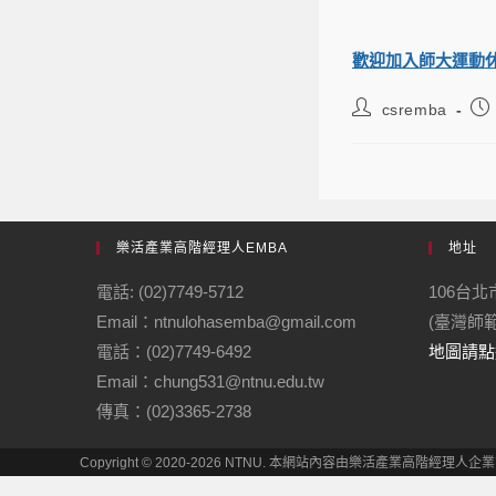
歡迎加入師大運動休
csremba
樂活產業高階經理人EMBA
地址
電話: (02)7749-5712
106台
Email：ntnulohasemba@gmail.com
(臺灣師
電話：(02)7749-6492
地圖請點
Email：chung531@ntnu.edu.tw
傳真：(02)3365-2738
Copyright © 2020-2026 NTNU. 本網站內容由樂活產業高階經