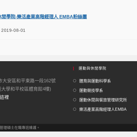
閒學院-樂活產業高階經理人 EMBA粉絲團
2019-08-01
運動與休閒學院
北市大安區和平東路一段162號
體育與運動科學系
範大學和平校區體育館4樓)
運動競技學系
這裡
運動休閒與餐旅管理研究所
樂活產業高階經理人EMBA
理人企業管理碩士在職專班維護。