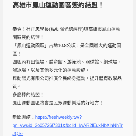
高雄市鳳山運動園區簽約結盟！
恭賀！杜正忠學長(舞動陽光總經理)與高雄市鳳山運動
園區簽約結盟！
「鳳山運動園區」占地10.8公頃，是全國最大的運動園
區！
園區內有田徑場、體育館、游泳池、羽球館、網球場、
溜冰場，以及其他多元化的運動設施。
舞動陽光有限公司推廣全民終身運動，提升體育教學品
質。
多麼棒的結盟！
鳳山運動園區將會是民眾運動樂活的好地方！
新聞聯結：
https://freshweekly.tw/?
pn=vw&id=2o05726l7391&fbclid=IwAR2lEuxNbXlnNhTr
JQS-